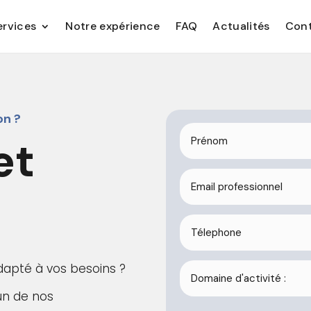
ervices
Notre expérience
FAQ
Actualités
Con
on ?
et
dapté à vos besoins ?
’un de nos