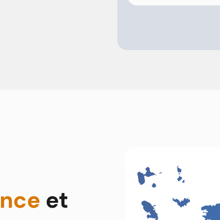
Alternative:
ance
et