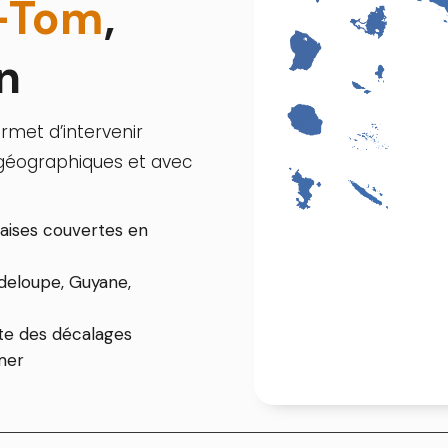
-Tom
,
n
rmet d’intervenir
es géographiques et avec
çaises couvertes en
deloupe, Guyane,
e des décalages
-mer